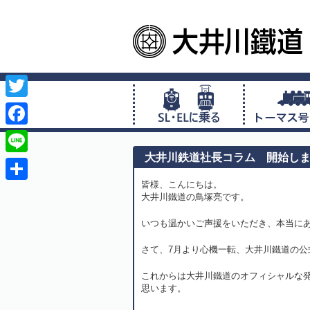
Twitter
Facebook
大井川鉄道社長コラム 開始し
Line
皆様、こんにちは。
共
大井川鐵道の鳥塚亮です。
有
いつも温かいご声援をいただき、本当に
さて、7月より心機一転、大井川鐵道の
これからは大井川鐵道のオフィシャルな
思います。