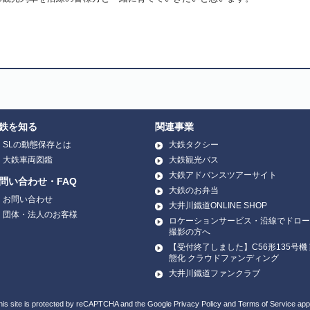
。
鉄を知る
関連事業
SLの動態保存とは
大鉄タクシー
大鉄車両図鑑
大鉄観光バス
大鉄アドバンスツアーサイト
問い合わせ・FAQ
大鉄のお弁当
お問い合わせ
大井川鐵道ONLINE SHOP
団体・法人のお客様
ロケーションサービス・沿線でドロー
撮影の方へ
【受付終了しました】C56形135号機
態化 クラウドファンディング
大井川鐵道ファンクラブ
his site is protected by reCAPTCHA and the Google
Privacy Policy
and
Terms of Service
appl