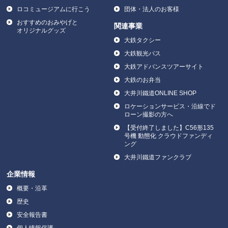
ロコミュージアムに行こう
団体・法人のお客様
おすすめのおみやげと
関連事業
オリジナルグッズ
大鉄タクシー
大鉄観光バス
大鉄アドバンスツアーサイト
大鉄のお弁当
大井川鐵道ONLINE SHOP
ロケーションサービス・沿線でド
ローン撮影の方へ
【受付終了しました】C56形135
号機 動態化 クラウドファンディ
ング
大井川鐵道ファンクラブ
企業情報
概要・沿革
歴史
安全報告書