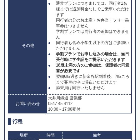
通常プランにつきましては、同行者1名
様までは追加料金なしでご乗車いただけ
ます
同行者の分のお土産・お弁当・フリー乗
車券はつきません
学割プランでは同行者の追加はできませ
ん
同行者も含め小学生以下の方はご参加い
その他
ただけません
学割プランでお申し込みの場合は、当日
受付時に学生証をご提示いただきます
18歳未満の方のご参加は、保護者の同意
書が必要です
翌朝6時過ぎに新金谷駅到着後、7時ごろ
まで客車の中に滞在いただけます
添乗員は同行いたしません
大井川鐵道 営業部
お問い合わせ
0547-45-4112
10:00～17:00受付
行程
場所
時間
備考