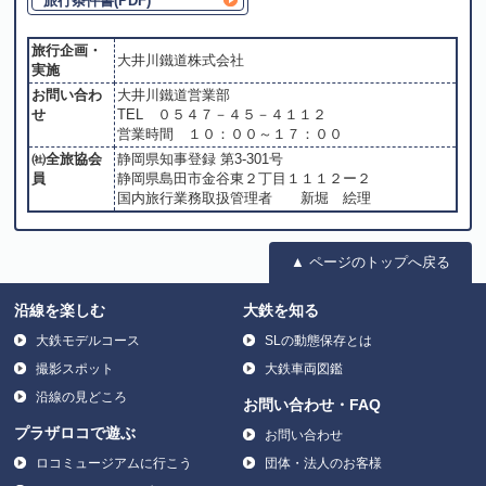
旅行条件書(PDF)
旅行企画・
大井川鐵道株式会社
実施
お問い合わ
大井川鐵道営業部
せ
TEL ０５４７－４５－４１１２
営業時間 １０：００～１７：００
㈳全旅協会
静岡県知事登録 第3-301号
員
静岡県島田市金谷東２丁目１１１２ー２
国内旅行業務取扱管理者 新堀 絵理
▲ ページのトップへ戻る
沿線を楽しむ
大鉄を知る
大鉄モデルコース
SLの動態保存とは
撮影スポット
大鉄車両図鑑
沿線の見どころ
お問い合わせ・FAQ
プラザロコで遊ぶ
お問い合わせ
ロコミュージアムに行こう
団体・法人のお客様