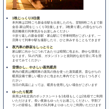
1晩じっくり3往復
本列車は22時ごろ新金谷駅を出発したのち、翌朝6時ごろまで新
金谷-家山間をじっくり3往復します。1晩乗り通しの昔ながらの
長距離夜行列車気分をお楽しみください
※折り返しの新金谷駅・家山駅にて停車時間がございます。一
旦降りて列車や駅を撮影したり、ひと休みすることもできます
夜汽車の静寂をしっとりと
家山駅に向かうにつれてあたりは暗闇に包まれ、静かな環境と
なります。SLの汽笛、ガタンゴトンと規則的な走行音に耳を澄
ませてみてください
昔懐かし、やさしい蒸気暖房
車内の暖房は機関車の蒸気の熱を使った蒸気暖房。昔ながらの
暖房設備で優しい暖かさに包まれた車内でどうぞおくつろぎく
ださい
当日の気温によっては、暖房を使用しない場合がございます
ゆったり配席
座席は4名定員のボックスシートを1名様もしくは2名様でご利用
いただけます。長い夜旅もゆったりお過ごしください。学割プ
ランの皆様も、通常のSL列車よりゆったりご利用いただけます