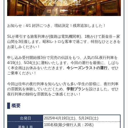
お知らせ：4/1 好評につき、増結決定！残席追加しました！
SLが牽引する旅客列車が(復路は電気機関車)、1晩かけて新金谷～家
山間を3往復します。昭和レトロな客車で過ごす、特別なひとときを
お楽しみください！
申し込み受付開始後3分で完売の伝説をもつ、人気のSL夜行列車を
4/19(土)、5/24(土)に運転いたします。今回の運行を最後に、しばら
く本企画はお休みをいただきます。
今シーズンラストの運行、
ぜひ
ご乗車ください！
今回は往年の夜行列車を知らない方も多い学生の皆様に、夜行列車
の雰囲気を体験していただくため、
学割プラン
を設けました。ぜひ
夜行列車の独特な雰囲気をご体感ください！
概要
出発日
2025年4月19日(土)、5月24日(土)
100名様(最少催行人員：20名)
募集人員