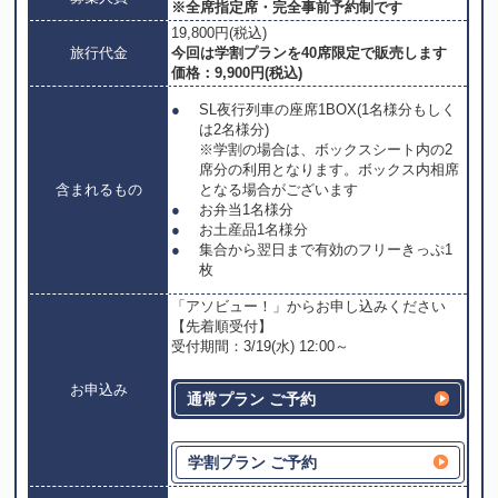
※全席指定席・完全事前予約制です
19,800円(税込)
旅行代金
今回は学割プランを40席限定で販売します
価格：9,900円(税込)
SL夜行列車の座席1BOX(1名様分もしく
は2名様分)
※学割の場合は、ボックスシート内の2
席分の利用となります。ボックス内相席
含まれるもの
となる場合がございます
お弁当1名様分
お土産品1名様分
集合から翌日まで有効のフリーきっぷ1
枚
「アソビュー！」からお申し込みください
【先着順受付】
受付期間：3/19(水) 12:00～
お申込み
通常プラン ご予約
学割プラン ご予約