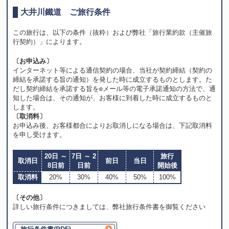
大井川鐵道 ご旅行条件
この旅行は、以下の条件（抜粋）および弊社「旅行業約款（主催旅
行契約）」によります。
〔お申込み〕
インターネット等による通信契約の場合、当社が契約締結（契約の
締結を承諾する旨の通知）を発した時に成立するものとします。た
だし契約締結を承諾する旨をeメール等の電子承諾通知の方法で、通
知した場合は、その通知が、お客様に到着した時に成立するものと
します。
〔取消料〕
お申込み後、お客様都合によりお取消しになる場合は、下記取消料
を申し受けます。
20日 ～
7日 ～ 2
旅行
取消日
前日
当日
8日前
日前
開始後
取消料
20%
30%
40%
50%
100%
〔その他〕
詳しい旅行条件につきましては、弊社旅行条件書を御覧ください