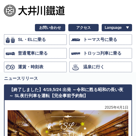
お問い合わせ
アクセス
SL・ELに乗る
トーマス号に乗る
普通電車に乗る
トロッコ列車に乗る
運賃・時刻表
温泉に行く
ニュースリリース
【終了しました】4/19,5/24 出発 ～令和に甦る昭和の長い夜
～ SL夜行列車を運転【完全事前予約制】
2025年4月1日