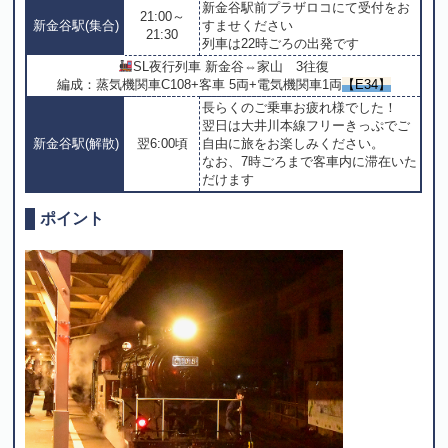
新金谷駅前プラザロコにて受付をお
21:00～
新金谷駅(集合)
すませください
21:30
列車は22時ごろの出発です
SL夜行列車 新金谷⇔家山 3往復
編成：蒸気機関車C108+客車 5両+電気機関車1両
【E34】
長らくのご乗車お疲れ様でした！
翌日は大井川本線フリーきっぷでご
新金谷駅(解散)
翌6:00頃
自由に旅をお楽しみください。
なお、7時ごろまで客車内に滞在いた
だけます
ポイント