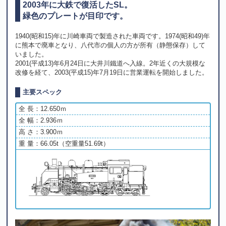
2003年に大鉄で復活したSL。
緑色のプレートが目印です。
1940(昭和15)年に川崎車両で製造された車両です。1974(昭和49)年
に熊本で廃車となり、八代市の個人の方が所有（静態保存）して
いました。
2001(平成13)年6月24日に大井川鐵道へ入線。2年近くの大規模な
改修を経て、2003(平成15)年7月19日に営業運転を開始しました。
主要スペック
全 長：12.650ｍ
全 幅：2.936ｍ
高 さ：3.900ｍ
重 量：66.05t（空重量51.69t）