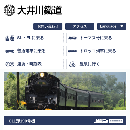
お問い合わせ
アクセス
SL・ELに乗る
トーマス号に乗る
普通電車に乗る
トロッコ列車に乗る
運賃・時刻表
温泉に行く
C11形190号機