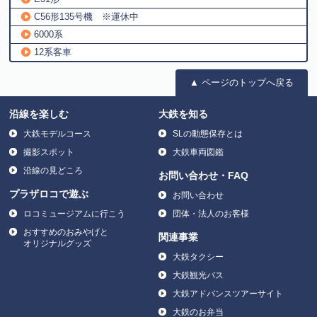
C56形135号機 ※運休中
6000系
12系客車
▲ ページのトップへ戻る
沿線を楽しむ
大鉄を知る
大鉄モデルコース
SLの動態保存とは
撮影スポット
大鉄車両図鑑
沿線の見どころ
お問い合わせ・FAQ
プラザロコで遊ぶ
お問い合わせ
ロコミュージアムに行こう
団体・法人のお客様
おすすめのおみやげと
関連事業
オリジナルグッズ
大鉄タクシー
大鉄観光バス
大鉄アドバンスツアーサイト
大鉄のお弁当