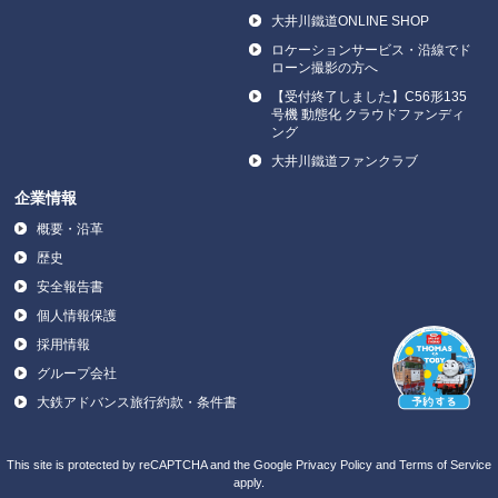
大井川鐵道ONLINE SHOP
ロケーションサービス・沿線でド
ローン撮影の方へ
【受付終了しました】C56形135
号機 動態化 クラウドファンディ
ング
大井川鐵道ファンクラブ
企業情報
概要・沿革
歴史
安全報告書
個人情報保護
採用情報
グループ会社
大鉄アドバンス旅行約款・条件書
This site is protected by reCAPTCHA and the Google
Privacy Policy
and
Terms of Service
apply.