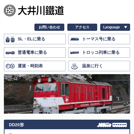
お問い合わせ
アクセス
SL・ELに乗る
トーマス号に乗る
普通電車に乗る
トロッコ列車に乗る
運賃・時刻表
温泉に行く
DD20形