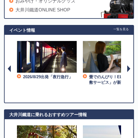
おみやげ・オリジナルグッズ
大井川鐵道ONLINE SHOP
一覧を見る
イベント情報
 オハ
2026/8/29出発「夜行急行」
畳でのんびり！EL急行「
敷サービス」が新登場！
大井川鐵道に乗れるおすすめツアー情報