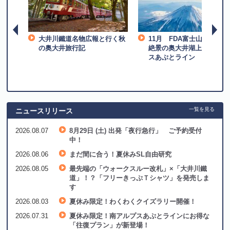
岡駅発
大井川鐵道名物広報と行く秋
11月 FDA富士山遊覧飛
報と行
の奥大井旅行記
絶景の奥大井湖上駅 南ア
とミス
スあぷとライン
一覧を見る
ニュースリリース
2026.08.07
8月29日 (土) 出発「夜行急行」 ご予約受付
中！
2026.08.06
まだ間に合う！夏休みSL自由研究
2026.08.05
最先端の「ウォークスルー改札」×「大井川鐵
道」！？「フリーきっぷＴシャツ」を発売しま
す
2026.08.03
夏休み限定！わくわくクイズラリー開催！
2026.07.31
夏休み限定！南アルプスあぷとラインにお得な
「往復プラン」が新登場！