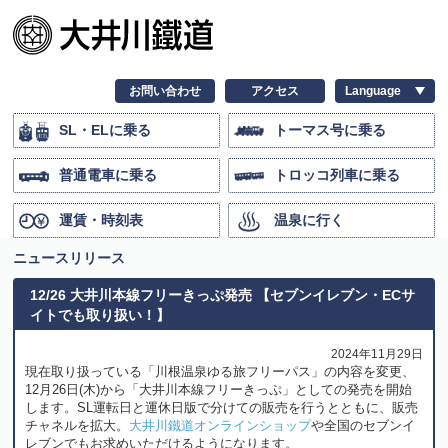
お問い合わせ
アクセス
SL・ELに乗る
トーマス号に乗る
普通電車に乗る
トロッコ列車に乗る
運賃・時刻表
温泉に行く
ニュースリリース
12/26 大井川本線フリーきっぷ発売 【セブンイレブン・ECサ
イトでも取り扱い！】
2024年11月29日
現在取り扱っている「川根温泉ゆる旅フリーパス」の内容を変更、
12月26日(木)から「大井川本線フリーきっぷ」としての発売を開始
します。SL運転日と運休日版で分けての販売を行うとともに、販売
チャネルを拡大。
大井川鐵道オンラインショップ
や全国のセブンイ
レブンでもお求めいただけるようになります。