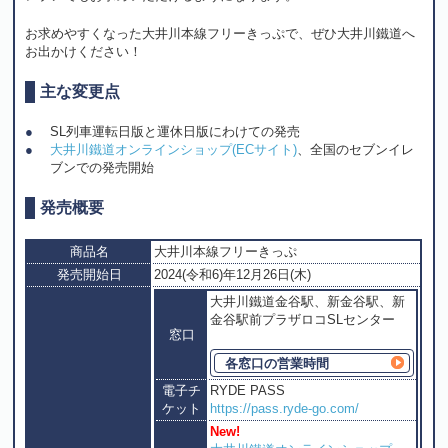
お求めやすくなった大井川本線フリーきっぷで、ぜひ大井川鐵道へ
お出かけください！
主な変更点
SL列車運転日版と運休日版にわけての発売
大井川鐵道オンラインショップ(ECサイト)
、全国のセブンイレ
ブンでの発売開始
発売概要
商品名
大井川本線フリーきっぷ
発売開始日
2024(令和6)年12月26日(木)
大井川鐵道金谷駅、新金谷駅、新
金谷駅前プラザロコSLセンター
窓口
各窓口の営業時間
電子チ
RYDE PASS
ケット
https://pass.ryde-go.com/
New!