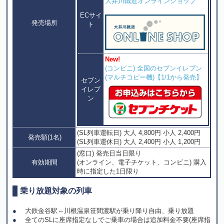
大井川鐵道オンラインショップ
ECサイ
発売場所
ト
New!
(コンビニ) 全国のセブンイレブン
(マルチコピー機)【1/1から発売】
セブン
イレブ
ン
(SL列車運転日) 大人 4,800円 小人 2,400円
発売額(1名)
(SL列車運休日) 大人 2,400円 小人 1,200円
(窓口) 発売日当日限り
有効期間
(オンライン、電子チケット、コンビニ) 購入
時に指定した1日限り
乗り放題対象の列車
大鉄金谷駅⇔川根温泉笹間渡駅が乗り降り自由、乗り放題
全てのSLに座席指定なしでご乗車の場合は追加料金不要(座席指