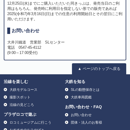
12月25日(水)までにご購入いただいた同きっぷは、発売当日のご利
用はもちろん、発売時に利用日を指定しない形での販売であれば
2025(令和7)年3月16日(日)までの任意の利用開始日とその翌日にご利
用いただけます。
お問い合わせ
大井川鐵道 営業部 SLセンター
電話 0547-45-4112
(9:00～17:00受付)
▲ ページのトップへ戻る
沿線を楽しむ
大鉄を知る
大鉄モデルコース
SLの動態保存とは
撮影スポット
大鉄車両図鑑
沿線の見どころ
お問い合わせ・FAQ
プラザロコで遊ぶ
お問い合わせ
ロコミュージアムに行こう
団体・法人のお客様
おすすめのおみやげと