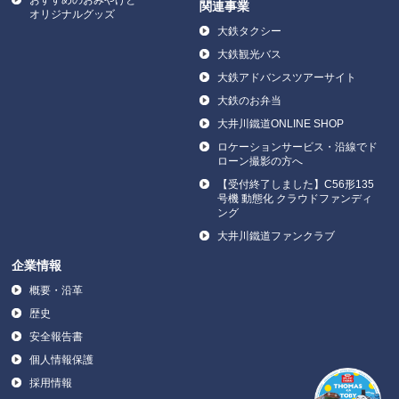
関連事業
オリジナルグッズ
大鉄タクシー
大鉄観光バス
大鉄アドバンスツアーサイト
大鉄のお弁当
大井川鐵道ONLINE SHOP
ロケーションサービス・沿線でド
ローン撮影の方へ
【受付終了しました】C56形135
号機 動態化 クラウドファンディ
ング
大井川鐵道ファンクラブ
企業情報
概要・沿革
歴史
安全報告書
個人情報保護
採用情報