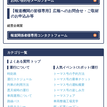
お問い合わせメールフォーム
【報道機関の皆様専用】広報へのお問合せ・ご取材
のお申込み等
経営企画室
報道関係者様専用コンタクトフォーム
カテゴリ一覧
よくある質問 トップ
運行について
人気イベント/スポット/運行
時刻表
トーマス号の予約方法
運行スケジュール
トーマス号の乗車チケット
列車の利用方法
トーマス号の運転概要
悪天候時の運行
トーマス号の楽しみ方
車両運用について
トーマスフェア
路線バス
車両整備工場見学
大鉄タクシー
桜・紅葉シーズン