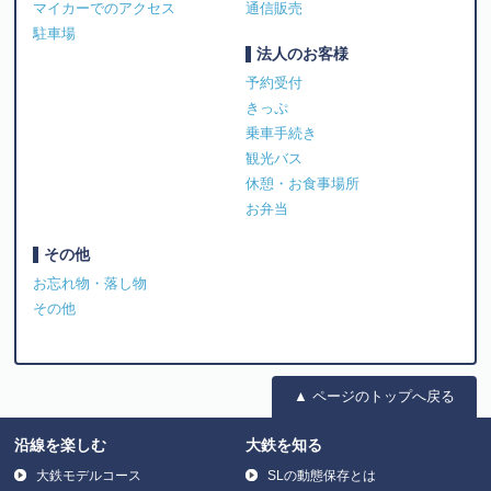
マイカーでのアクセス
通信販売
駐車場
法人のお客様
予約受付
きっぷ
乗車手続き
観光バス
休憩・お食事場所
お弁当
その他
お忘れ物・落し物
その他
▲ ページのトップへ戻る
沿線を楽しむ
大鉄を知る
大鉄モデルコース
SLの動態保存とは