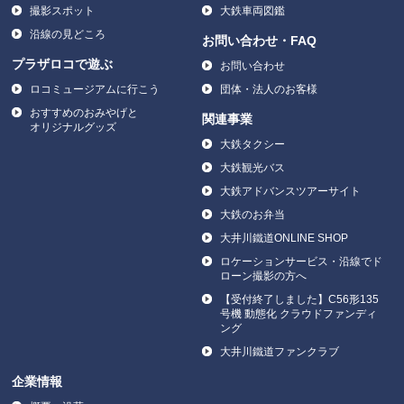
撮影スポット
大鉄車両図鑑
沿線の見どころ
お問い合わせ・FAQ
プラザロコで遊ぶ
お問い合わせ
ロコミュージアムに行こう
団体・法人のお客様
おすすめのおみやげと
関連事業
オリジナルグッズ
大鉄タクシー
大鉄観光バス
大鉄アドバンスツアーサイト
大鉄のお弁当
大井川鐵道ONLINE SHOP
ロケーションサービス・沿線でド
ローン撮影の方へ
【受付終了しました】C56形135
号機 動態化 クラウドファンディ
ング
大井川鐵道ファンクラブ
企業情報