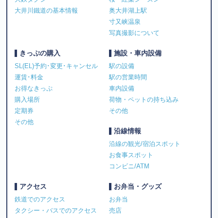
大井川鐵道の基本情報
奥大井湖上駅
寸又峡温泉
写真撮影について
きっぷの購入
施設・車内設備
SL(EL)予約･変更･キャンセル
駅の設備
運賃･料金
駅の営業時間
お得なきっぷ
車内設備
購入場所
荷物・ペットの持ち込み
定期券
その他
その他
沿線情報
沿線の観光/宿泊スポット
お食事スポット
コンビニ/ATM
アクセス
お弁当・グッズ
鉄道でのアクセス
お弁当
タクシー・バスでのアクセス
売店