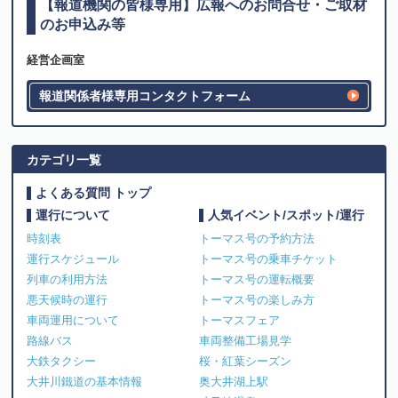
【報道機関の皆様専用】広報へのお問合せ・ご取材
のお申込み等
経営企画室
報道関係者様専用コンタクトフォーム
カテゴリ一覧
よくある質問 トップ
運行について
人気イベント/スポット/運行
時刻表
トーマス号の予約方法
運行スケジュール
トーマス号の乗車チケット
列車の利用方法
トーマス号の運転概要
悪天候時の運行
トーマス号の楽しみ方
車両運用について
トーマスフェア
路線バス
車両整備工場見学
大鉄タクシー
桜・紅葉シーズン
大井川鐵道の基本情報
奥大井湖上駅