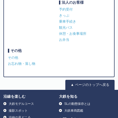
法人のお客様
予約受付
きっぷ
乗車手続き
観光バス
休憩・お食事場所
お弁当
その他
その他
お忘れ物・落し物
▲ ページのトップへ戻る
沿線を楽しむ
大鉄を知る
大鉄モデルコース
SLの動態保存とは
撮影スポット
大鉄車両図鑑
沿線の見どころ