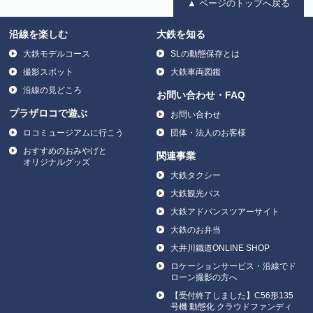
▲ ページのトップへ戻る
沿線を楽しむ
大鉄を知る
大鉄モデルコース
SLの動態保存とは
撮影スポット
大鉄車両図鑑
沿線の見どころ
お問い合わせ・FAQ
プラザロコで遊ぶ
お問い合わせ
ロコミュージアムに行こう
団体・法人のお客様
おすすめのおみやげと
関連事業
オリジナルグッズ
大鉄タクシー
大鉄観光バス
大鉄アドバンスツアーサイト
大鉄のお弁当
大井川鐵道ONLINE SHOP
ロケーションサービス・沿線でド
ローン撮影の方へ
【受付終了しました】C56形135
号機 動態化 クラウドファンディ