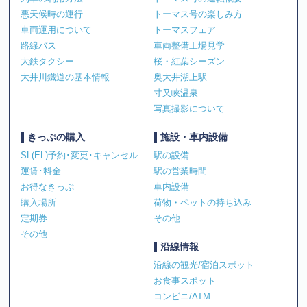
悪天候時の運行
トーマス号の楽しみ方
車両運用について
トーマスフェア
路線バス
車両整備工場見学
大鉄タクシー
桜・紅葉シーズン
大井川鐵道の基本情報
奥大井湖上駅
寸又峡温泉
写真撮影について
きっぷの購入
施設・車内設備
SL(EL)予約･変更･キャンセル
駅の設備
運賃･料金
駅の営業時間
お得なきっぷ
車内設備
購入場所
荷物・ペットの持ち込み
定期券
その他
その他
沿線情報
沿線の観光/宿泊スポット
お食事スポット
コンビニ/ATM