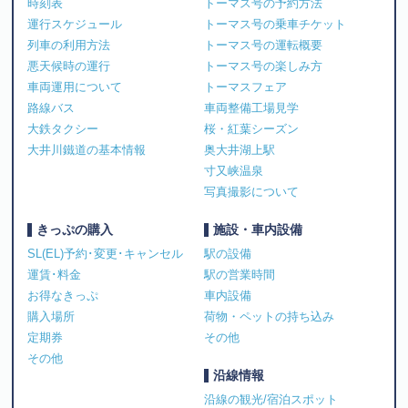
時刻表
トーマス号の予約方法
運行スケジュール
トーマス号の乗車チケット
列車の利用方法
トーマス号の運転概要
悪天候時の運行
トーマス号の楽しみ方
車両運用について
トーマスフェア
路線バス
車両整備工場見学
大鉄タクシー
桜・紅葉シーズン
大井川鐵道の基本情報
奥大井湖上駅
寸又峡温泉
写真撮影について
きっぷの購入
施設・車内設備
SL(EL)予約･変更･キャンセル
駅の設備
運賃･料金
駅の営業時間
お得なきっぷ
車内設備
購入場所
荷物・ペットの持ち込み
定期券
その他
その他
沿線情報
沿線の観光/宿泊スポット