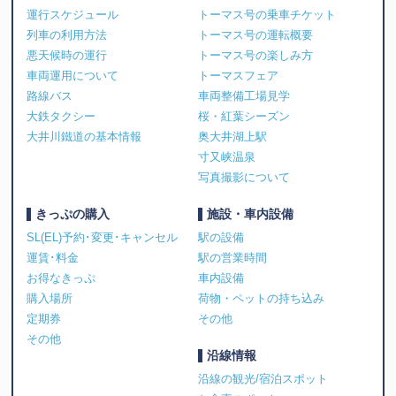
運行スケジュール
トーマス号の乗車チケット
列車の利用方法
トーマス号の運転概要
悪天候時の運行
トーマス号の楽しみ方
車両運用について
トーマスフェア
路線バス
車両整備工場見学
大鉄タクシー
桜・紅葉シーズン
大井川鐵道の基本情報
奥大井湖上駅
寸又峡温泉
写真撮影について
きっぷの購入
施設・車内設備
SL(EL)予約･変更･キャンセル
駅の設備
運賃･料金
駅の営業時間
お得なきっぷ
車内設備
購入場所
荷物・ペットの持ち込み
定期券
その他
その他
沿線情報
沿線の観光/宿泊スポット