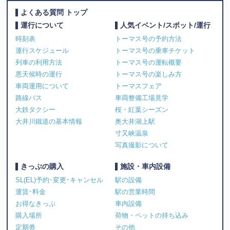
よくある質問 トップ
運行について
人気イベント/スポット/運行
時刻表
トーマス号の予約方法
運行スケジュール
トーマス号の乗車チケット
列車の利用方法
トーマス号の運転概要
悪天候時の運行
トーマス号の楽しみ方
車両運用について
トーマスフェア
路線バス
車両整備工場見学
大鉄タクシー
桜・紅葉シーズン
大井川鐵道の基本情報
奥大井湖上駅
寸又峡温泉
写真撮影について
きっぷの購入
施設・車内設備
SL(EL)予約･変更･キャンセル
駅の設備
運賃･料金
駅の営業時間
お得なきっぷ
車内設備
購入場所
荷物・ペットの持ち込み
定期券
その他