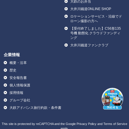
大鉄のお弁当
大井川鐵道ONLINE SHOP
ロケーションサービス・沿線でド
ローン撮影の方へ
【受付終了しました】C56形135
号機 動態化 クラウドファンディ
ング
大井川鐵道ファンクラブ
企業情報
概要・沿革
歴史
安全報告書
個人情報保護
採用情報
グループ会社
大鉄アドバンス旅行約款・条件書
This site is protected by reCAPTCHA and the Google
Privacy Policy
and
Terms of Service
apply.