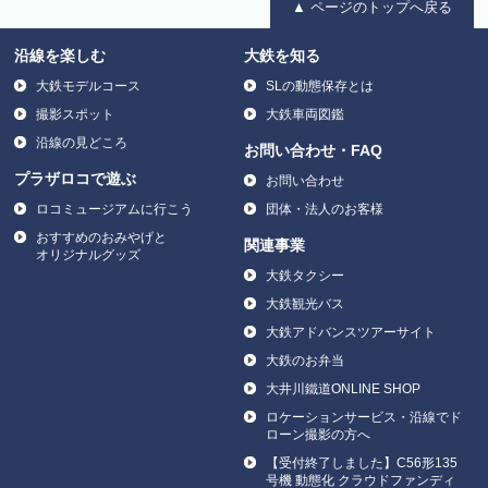
▲ ページのトップへ戻る
沿線を楽しむ
大鉄を知る
大鉄モデルコース
SLの動態保存とは
撮影スポット
大鉄車両図鑑
沿線の見どころ
お問い合わせ・FAQ
プラザロコで遊ぶ
お問い合わせ
ロコミュージアムに行こう
団体・法人のお客様
おすすめのおみやげと
関連事業
オリジナルグッズ
大鉄タクシー
大鉄観光バス
大鉄アドバンスツアーサイト
大鉄のお弁当
大井川鐵道ONLINE SHOP
ロケーションサービス・沿線でド
ローン撮影の方へ
【受付終了しました】C56形135
号機 動態化 クラウドファンディ