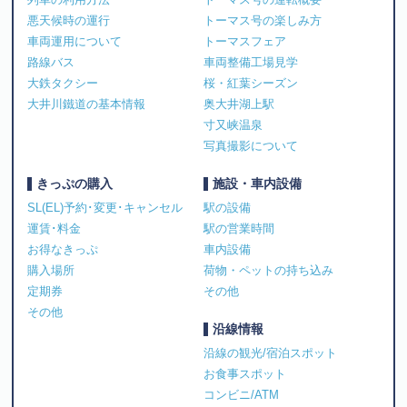
悪天候時の運行
トーマス号の楽しみ方
車両運用について
トーマスフェア
路線バス
車両整備工場見学
大鉄タクシー
桜・紅葉シーズン
大井川鐵道の基本情報
奥大井湖上駅
寸又峡温泉
写真撮影について
きっぷの購入
施設・車内設備
SL(EL)予約･変更･キャンセル
駅の設備
運賃･料金
駅の営業時間
お得なきっぷ
車内設備
購入場所
荷物・ペットの持ち込み
定期券
その他
その他
沿線情報
沿線の観光/宿泊スポット
お食事スポット
コンビニ/ATM